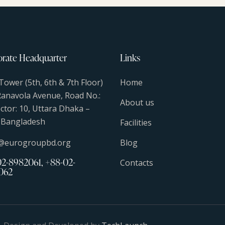
rate Headquarter
Links
Tower (5th, 6th & 7th Floor)
Home
Ranavola Avenue, Road No.:
About us
ector: 10, Uttara Dhaka –
 Bangladesh
Facilities
s@eurogroupbd.org
Blog
2-8982061, +88-02-
Contacts
062