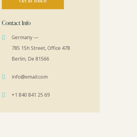
Contact Info
Germany —
785 15h Street, Office 478
Berlin, De 81566
info@email.com
+1 840 841 25 69