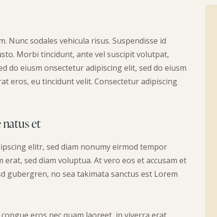
um. Nunc sodales vehicula risus. Suspendisse id
sto. Morbi tincidunt, ante vel suscipit volutpat,
sed do eiusm onsectetur adipiscing elit, sed do eiusm
at eros, eu tincidunt velit. Consectetur adipiscing
e natus et
dipscing elitr, sed diam nonumy eirmod tempor
 erat, sed diam voluptua. At vero eos et accusam et
kasd gubergren, no sea takimata sanctus est Lorem
 congue eros nec quam laoreet, in viverra erat