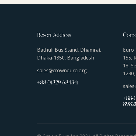
Resort Address
Corpo
Bathuli Bus Stand, Dhamrai,
Euro 
Dhaka-1350, Bangladesh
155, 
18, S
sales@crowneuro.org
1230,
+88 01329 684341
sale
+88-0
8982